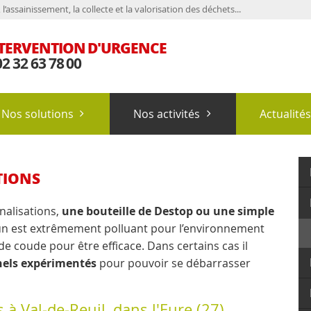
’assainissement, la collecte et la valorisation des déchets...
TERVENTION D'URGENCE
2 32 63 78 00
Nos solutions
Nos activités
Actualité
TIONS
nalisations,
une bouteille de Destop ou une simple
’un est extrêmement polluant pour l’environnement
e coude pour être efficace. Dans certains cas il
nels expérimentés
pour pouvoir se débarrasser
à Val-de-Reuil, dans l'Eure (27)