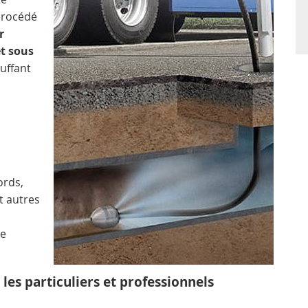
procédé
r
et sous
luffant
ords,
t autres
re
es particuliers et professionnels