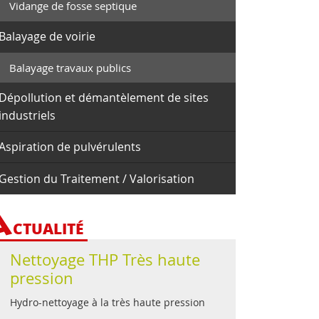
Vidange de fosse septique
Balayage de voirie
Balayage travaux publics
Dépollution et démantèlement de sites
industriels
Aspiration de pulvérulents
Gestion du Traitement / Valorisation
A
CTUALITÉ
Nettoyage THP Très haute
pression
Hydro-nettoyage à la très haute pression
...