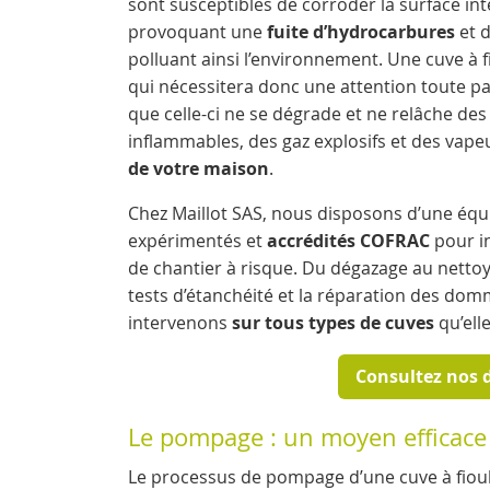
sont susceptibles de corroder la surface in
provoquant une
fuite d’hydrocarbures
et 
polluant ainsi l’environnement. Une cuve à fi
qui nécessitera donc une attention toute part
que celle-ci ne se dégrade et ne relâche de
inflammables, des gaz explosifs et des vap
de votre maison
.
Chez Maillot SAS, nous disposons d’une équ
expérimentés et
accrédités COFRAC
pour in
de chantier à risque. Du dégazage au netto
tests d’étanchéité et la réparation des do
intervenons
sur tous types de cuves
qu’ell
Consultez nos d
Le pompage : un moyen efficace 
Le processus de pompage d’une cuve à fioul 