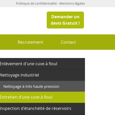
Politique de confidentialité
-
Mentions légales
Demander un
devis Gratuit !
s
Recrutement
Contact
Enlèvement d'une cuve à fioul
Nettoyage industriel
Nettoyage à très haute pression
Entretien d'une cuve à fioul
Inspection d'étanchéité de réservoirs