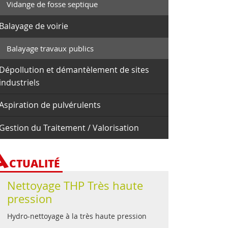
Vidange de fosse septique
Balayage de voirie
Balayage travaux publics
Dépollution et démantèlement de sites
industriels
Aspiration de pulvérulents
Gestion du Traitement / Valorisation
A
CTUALITÉ
Nettoyage THP Très haute
pression
Hydro-nettoyage à la très haute pression
...