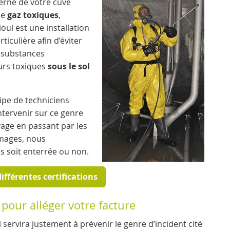
terne de votre cuve
de
gaz toxiques
,
oul est une installation
iculière afin d’éviter
s substances
eurs toxiques
sous le sol
ipe de techniciens
tervenir sur ce genre
yage en passant par les
mmages, nous
es soit enterrée ou non.
ifférentes certifications
pour alléger votre facture
servira justement à prévenir le genre d’incident cité