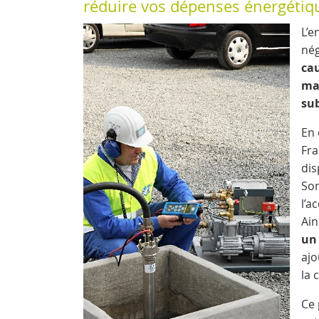
réduire vos dépenses énergétiq
L’e
nég
cau
ma
su
En 
Fra
dis
Son
l’a
Ain
un
ajo
la 
Ce