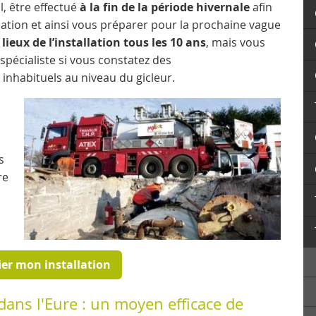
l, être effectué
à la fin de la période hivernale
afin
allation et ainsi vous préparer pour la prochaine vague
 lieux de l’installation tous les 10 ans
, mais vous
pécialiste si vous constatez des
inhabituels au niveau du gicleur.
s
re
fier mon installation
 dans l'Eure : un moyen efficace de