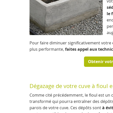
vot
séd
le 
end
per
aug
Pour faire diminuer significativement votre 
plus performante,
faites appel aux techni
Obtenir vot
Dégazage de votre cuve à fioul 
Comme cité précédemment, le fioul est un 
transformé qui pourra entraîner des dépôts
parois de votre cuve. Ces dépôts sont
à évi